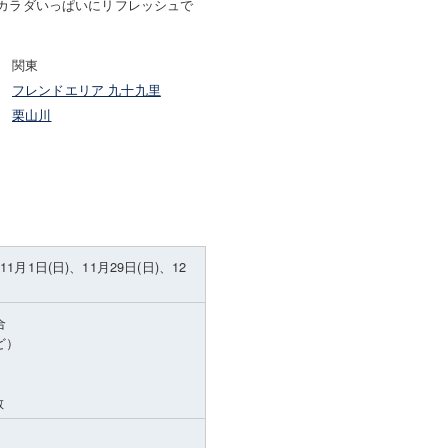
カラダいっぱいにリフレッシュで
関東
フレンドエリア 九十九里
栗山川
11月1日(日)、11月29日(日)、12
合
ど）
散