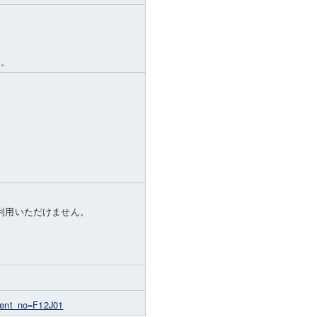
い。
）
はご利用いただけません。
0
）
event_no=F12J01