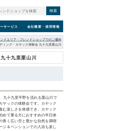
検索
ーサービス
会社概要
・採用情報
レンドエリア・フレンドショップでのご優待
ディング・カヤック体験会 九十九里栗山川
 九十九里栗山川
分、九十九里平野を流れる栗山川で
カヤックの体験会です。カヤック
進む楽しさを体感でき、カヤック
初めて乗る方におすすめの半日体
の青く広い空と豊かな自然を満喫
ージ＆ペンションでの入浴も楽し