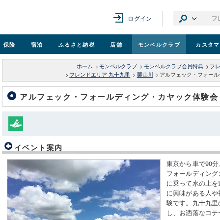
ログイン
保険
宿泊
ふるさと納税
店舗
モンベル
クラブ
カスタマ
ホーム
>
モンベルクラブ
>
モンベルクラブ会員特典
>
フ
>
フレンドエリア 九十九里
>
栗山川
>
アルフェック・フォール
アルフェック・フォールディング・カヤック体験会
イベント案内
東京から車で90
フォールディング
に乗って水の上を
に興味がある人や
験です。九十九里
し、お洒落なコテ