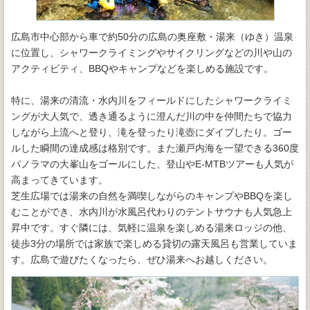
広島市中心部から車で約50分の広島の奥座敷・湯来（ゆき）温泉
に位置し、シャワークライミングやサイクリングなどの川や山の
アクティビティ、BBQやキャンプなどを楽しめる施設です。
特に、湯来の清流・水内川をフィールドにしたシャワークライミ
ングが大人気で、透き通るように澄んだ川の中を仲間たちで協力
しながら上流へと登り、滝を登ったり滝壺にダイブしたり。ゴー
ルした瞬間の達成感は格別です。また瀬戸内海を一望できる360度
パノラマの大峯山をゴールにした、登山やE-MTBツアーも人気が
高まってきています。
芝生広場では湯来の自然を満喫しながらのキャンプやBBQを楽し
むことができ、水内川が水風呂代わりのテントサウナも人気急上
昇中です。すぐ隣には、気軽に温泉を楽しめる湯来ロッジの他、
徒歩3分の場所では家族で楽しめる貸切の露天風呂も営業していま
す。広島で遊びたくなったら、ぜひ湯来へお越しください。