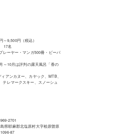
0円～9,500円（税込）
 17名
プレーヤー・マンガ500冊・ビーパ
5月～10月は評判の露天風呂「香の
ディアンカヌー、カヤック、MTB、
、テレマークスキー、スノーシュ
969-2701
福島県耶麻郡北塩原村大字桧原曽原
1096-87