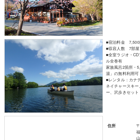
■宿泊料金 7,50
■収容人数 7部屋
■全室ラジオ・CD
ル全巻有
家族風呂2箇所・
湯」の無料利用可
■レンタル：カナ
ネイチャースキー
ー、沢歩きセット
〒
住所
山