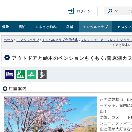
ログイン
保険
宿泊
ふるさと納税
店舗
モンベル
クラブ
カスタマ
ホーム
>
モンベルクラブ
>
モンベルクラブ会員特典
>
フレンドエリア・フレンドショッ
トドアと絵本の
アウトドアと絵本のペンションもくもく/曽原湖カ
正面に磐梯山、山
ーデッキ。館内に
山！
勿論、カヌー、ト
シュー、テレマー
山と酒が大好きな