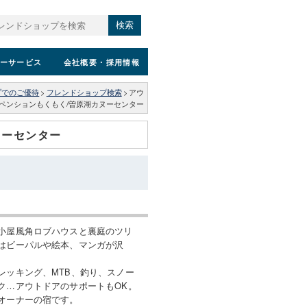
検索
ーサービス
会社概要
・採用情報
プでのご優待
>
フレンドショップ検索
>
アウ
ペンションもくもく/曽原湖カヌーセンター
ヌーセンター
小屋風角ロブハウスと裏庭のツリ
はビーパルや絵本、マンガが沢
レッキング、MTB、釣り、スノー
ク…アウトドアのサポートもOK。
オーナーの宿です。