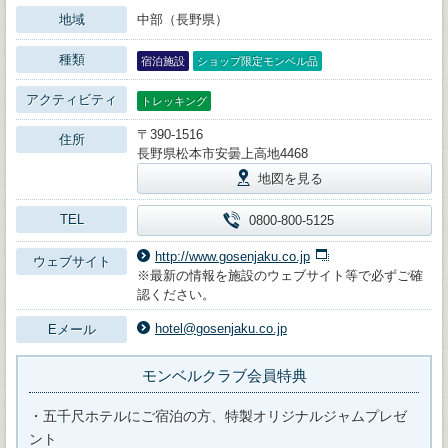
地域
中部（長野県）
種類
宿泊施設
ショップ限定モンベル品
アクティビティ
トレッキング
〒390-1516
住所
長野県松本市安曇上高地4468
地図を見る
TEL
0800-800-5125
http://www.gosenjaku.co.jp
ウェブサイト
※最新の情報を施設のウェブサイト等で必ずご確
認ください。
hotel@gosenjaku.co.jp
Eメール
モンベルクラブ会員特典
・五千尺ホテルにご宿泊の方、特製オリジナルジャムプレゼ
ント