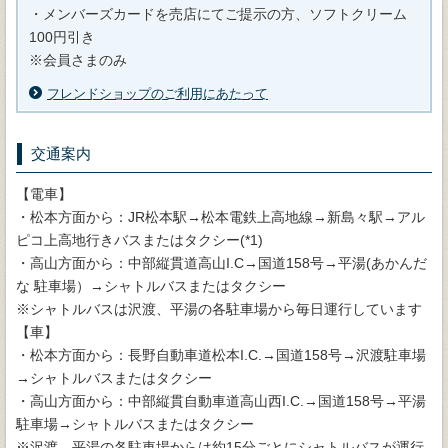
・メンバーズカードを売店にてご提示の方、ソフトクリーム
100円引き
※会員さまのみ
フレンドショップのご利用にあたって
交通案内
【電車】
・松本方面から：JR松本駅→松本電鉄上高地線→新島々駅→アル
ピコ上高地行きバスまたはタクシー(*1)
・高山方面から：中部縦貫道高山I.C→国道158号→平湯(あかんだ
な 駐車場）→シャトルバスまたはタクシー
※シャトルバスは沢渡、平湯の各駐車場から毎日運行しています
【車】
・松本方面から：長野自動車道松本I.C.→国道158号→沢渡駐車場
→シャトルバスまたはタクシー
・高山方面から：中部縦貫自動車道高山西I.C.→国道158号→平湯
駐車場→シャトルバスまたはタクシー
※沢渡、平湯の各駐車場からは約15分ごとにシャトルバスが運行