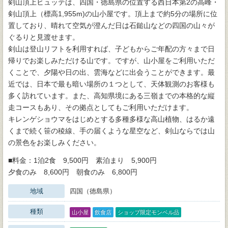
剣山頂上ヒュッテは、四国・徳島県の位置する西日本第2の高峰・
剣山頂上（標高1,955m)の山小屋です。頂上まで約5分の場所に位
置しており、晴れて空気が澄んだ日は石鎚山などの四国の山々が
ぐるりと見渡せます。
剣山は登山リフトを利用すれば、子どもからご年配の方々まで日
帰りでお楽しみただける山です。ですが、山小屋をご利用いただ
くことで、夕陽や日の出、雲海などに出会うことができます。最
近では、日本で最も暗い場所の１つとして、天体観測のお客様も
多く訪れています。また、高知県境にある三嶺までの本格的な縦
走コースもあり、その拠点としてもご利用いただけます。
キレンゲショウマをはじめとする多種多様な高山植物、はるか遠
くまで続く笹の稜線、手の届くような星空など、剣山ならでは山
の景色をお楽しみください。
■料金：1泊2食 9,500円 素泊まり 5,900円
夕食のみ 8,600円 朝食のみ 6,800円
地域
四国（徳島県）
種類
山小屋
飲食店
ショップ限定モンベル品