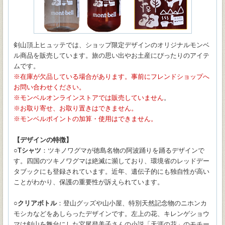
剣山頂上ヒュッテでは、ショップ限定デザインのオリジナルモンベ
ル商品を販売しています。旅の思い出やお土産にぴったりのアイテ
ムです。
在庫が欠品している場合があります。事前にフレンドショップへ
お問い合わせください。
モンベルオンラインストアでは販売していません
。
お取り寄せ、お取り置きはできません。
モンベルポイントの加算・使用はできません。
【デザインの特徴】
○Tシャツ
：ツキノワグマが徳島名物の阿波踊りを踊るデザインで
す。四国のツキノワグマは絶滅に瀕しており、環境省のレッドデー
タブックにも登録されています。近年、遺伝⼦的にも独⾃性が⾼い
ことがわかり、保護の重要性が訴えられています。
○クリアボトル
：登山グッズや山小屋、特別天然記念物のニホンカ
モシカなどをあしらったデザインです。左上の花、キレンゲショウ
マは剣山を舞台にした宮尾登美子さんの小説「天涯の花」のモチー