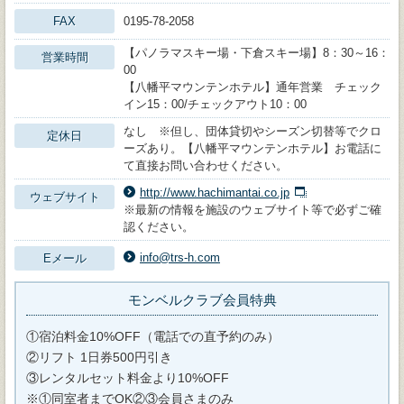
FAX
0195-78-2058
【パノラマスキー場・下倉スキー場】8：30～16：
営業時間
00
【八幡平マウンテンホテル】通年営業 チェック
イン15：00/チェックアウト10：00
なし ※但し、団体貸切やシーズン切替等でクロ
定休日
ーズあり。【八幡平マウンテンホテル】お電話に
て直接お問い合わせください。
http://www.hachimantai.co.jp
ウェブサイト
※最新の情報を施設のウェブサイト等で必ずご確
認ください。
info@trs-h.com
Eメール
モンベルクラブ会員特典
①宿泊料金10%OFF（電話での直予約のみ）
②リフト 1日券500円引き
③レンタルセット料金より10%OFF
※①同室者までOK②③会員さまのみ