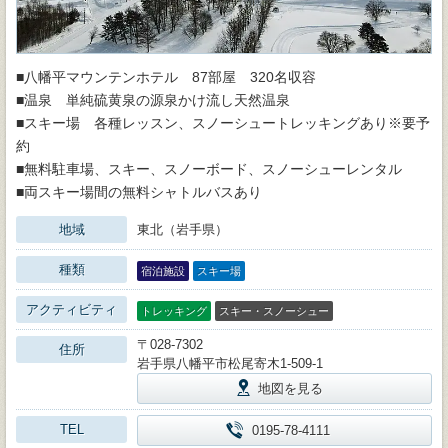
■八幡平マウンテンホテル 87部屋 320名収容
■温泉 単純硫黄泉の源泉かけ流し天然温泉
■スキー場 各種レッスン、スノーシュートレッキングあり※要予
約
■無料駐車場、スキー、スノーボード、スノーシューレンタル
■両スキー場間の無料シャトルバスあり
地域
東北（岩手県）
種類
宿泊施設
スキー場
アクティビティ
トレッキング
スキー・スノーシュー
〒028-7302
住所
岩手県八幡平市松尾寄木1-509-1
地図を見る
TEL
0195-78-4111