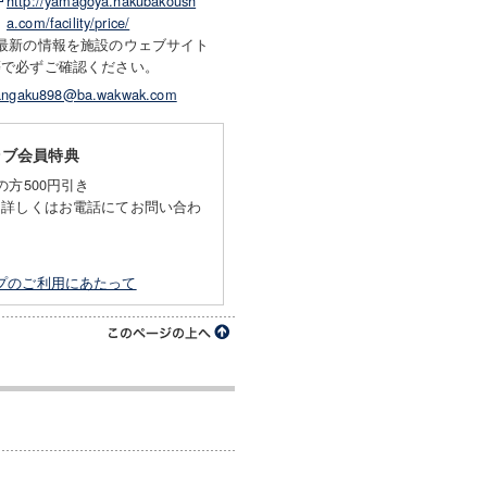
http://yamagoya.hakubakoush
a.com/facility/price/
※最新の情報を施設のウェブサイト
等で必ずご確認ください。
angaku898@ba.wakwak.com
ラブ会員特典
の方500円引き
。詳しくはお電話にてお問い合わ
プのご利用にあたって