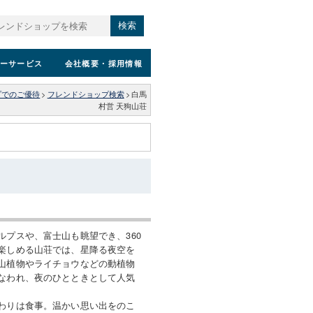
検索
ーサービス
会社概要
・採用情報
プでのご優待
>
フレンドショップ検索
>
白馬
村営 天狗山荘
ルプスや、富士山も眺望でき、360
楽しめる山荘では、星降る夜空を
山植物やライチョウなどの動植物
なわれ、夜のひとときとして人気
わりは食事。温かい思い出をのこ