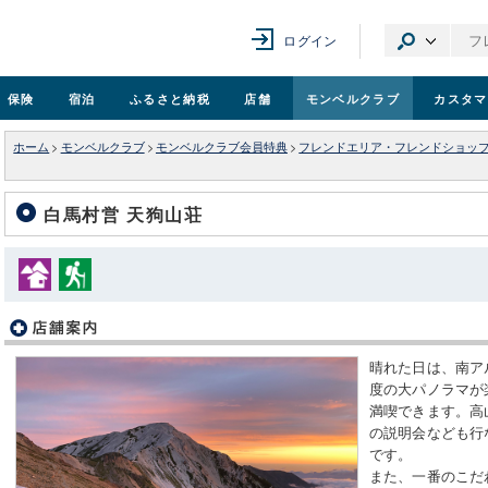
ログイン
保険
宿泊
ふるさと納税
店舗
モンベル
クラブ
カスタマ
ホーム
>
モンベルクラブ
>
モンベルクラブ会員特典
>
フレンドエリア・フレンドショッ
白馬村営 天狗山荘
晴れた日は、南ア
度の大パノラマが
満喫できます。高
の説明会なども行
です。
また、一番のこだ