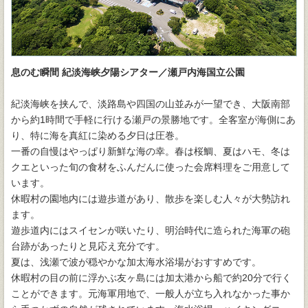
息のむ瞬間 紀淡海峡夕陽シアター／瀬戸内海国立公園
紀淡海峡を挟んで、淡路島や四国の山並みが一望でき、大阪南部
から約1時間で手軽に行ける瀬戸の景勝地です。全客室が海側にあ
り、特に海を真紅に染める夕日は圧巻。
一番の自慢はやっぱり新鮮な海の幸。春は桜鯛、夏はハモ、冬は
クエといった旬の食材をふんだんに使った会席料理をご用意して
います。
休暇村の園地内には遊歩道があり、散歩を楽しむ人々が大勢訪れ
ます。
遊歩道内にはスイセンが咲いたり、明治時代に造られた海軍の砲
台跡があったりと見応え充分です。
夏は、浅瀬で波が穏やかな加太海水浴場がおすすめです。
休暇村の目の前に浮かぶ友ヶ島には加太港から船で約20分で行く
ことができます。元海軍用地で、一般人が立ち入れなかった事か