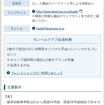
定休日
なし ※施設のメンテナンス等による休館あり
http://www.qkamura.or.jp/kada/
ウェブサイト
※最新の情報を施設のウェブサイト等で必ずご確
認ください。
kada@qkamura.or.jp
Eメール
モンベルクラブ会員特典
2食付で宿泊の方に休暇村オリジナル手ぬぐいハンカチをプレ
ゼント
※キャンプ場利用の場合も2食付プランが対象
※会員さまのみ
フレンドショップのご利用にあたって
交通案内
【車】
・阪和自動車和歌山ICから国道24号線、国道26号線経由で25キロ