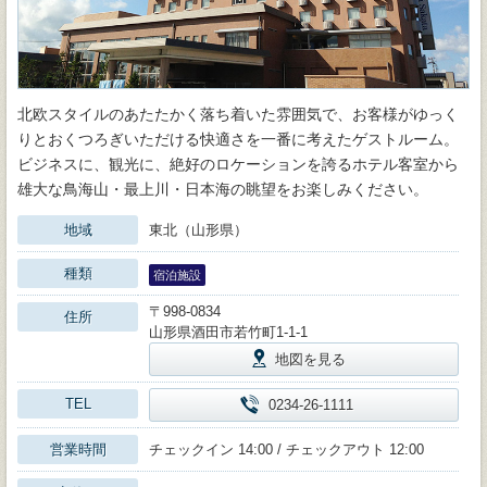
北欧スタイルのあたたかく落ち着いた雰囲気で、お客様がゆっく
りとおくつろぎいただける快適さを一番に考えたゲストルーム。
ビジネスに、観光に、絶好のロケーションを誇るホテル客室から
雄大な鳥海山・最上川・日本海の眺望をお楽しみください。
地域
東北（山形県）
種類
宿泊施設
〒998-0834
住所
山形県酒田市若竹町1-1-1
地図を見る
TEL
0234-26-1111
営業時間
チェックイン 14:00 / チェックアウト 12:00