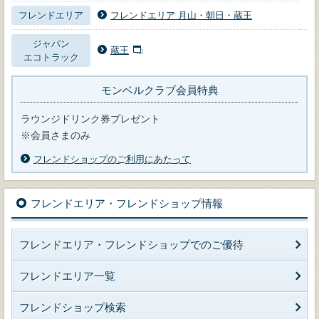
フレンドエリア
フレンドエリア 月山・朝日・蔵王
ジャパン
蔵王
エコトラック
モンベルクラブ会員特典
ラウンジドリンク券プレゼント
※会員さまのみ
フレンドショップのご利用にあたって
フレンドエリア・フレンドショップ情報
フレンドエリア・フレンドショップでのご優待
フレンドエリア一覧
フレンドショップ検索