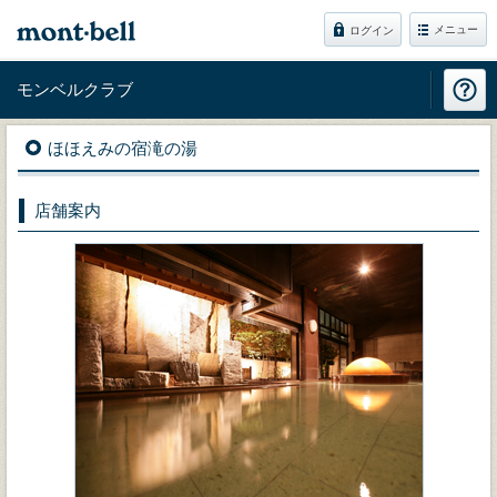
メニュー
ログイン
モンベルクラブ
ほほえみの宿滝の湯
店舗案内