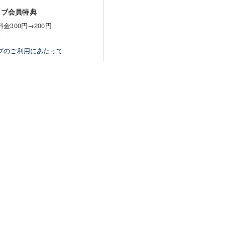
ラブ会員特典
金300円→200円
K
プのご利用にあたって