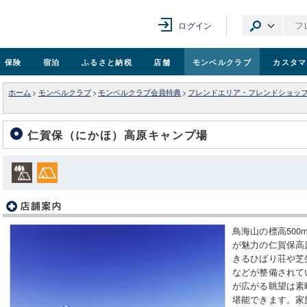
ログイン
保険
宿泊
ふるさと納税
店舗
モンベル
クラブ
カスタマ
ホーム
>
モンベルクラブ
>
モンベルクラブ会員特典
>
フレンドエリア・フレンドショッ
仁賀保（にかほ）高原キャンプ場
鳥海山の標高50
が魅力の仁賀保高
きるひばり荘や芝
などが整備されて
が広がる眺望は素
堪能できます。家