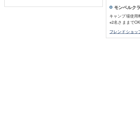
モンベルク
キャンプ場使用料
※2名さままでO
フレンドショッ