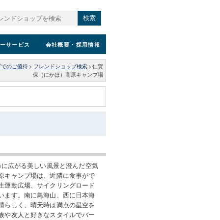
検索
ーサービス
会社概要
・採用情報
プでのご優待
>
フレンドショップ検索
>
仁賀
保（にかほ）高原キャンプ場
0mに広がる美しい風景と澄んだ空気
原キャンプ場は、近隣に食事がで
生運動広場、サイクリングロード
います。南に鳥海山、西に日本海
晴らしく、晴天時は満点の星空を
族や友人と好きなスタイルでバー