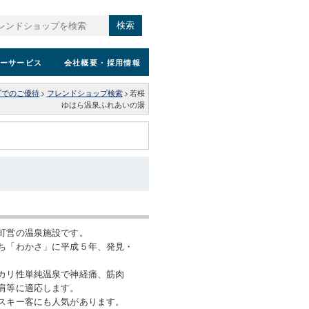
検索
ーサービス
会社概要
・採用情報
プでのご優待
>
フレンドショップ検索
>
若桜
ゆはら温泉ふれあいの湯
町営の温泉施設です。
ち「わかさ」に平成５年、発見・
カリ性単純温泉で神経痛、筋肉
肩等に適応します。
スキー客にも人気があります。