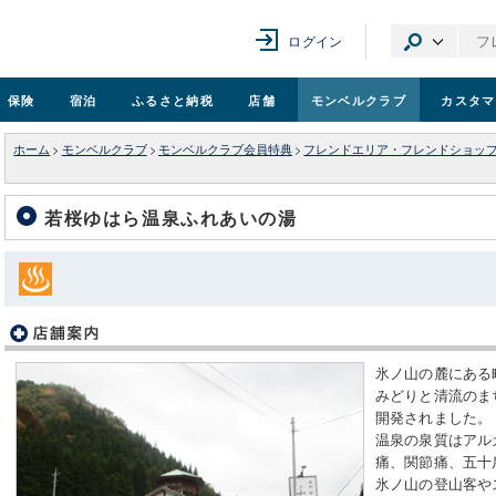
ログイン
保険
宿泊
ふるさと納税
店舗
モンベル
クラブ
カスタマ
ホーム
>
モンベルクラブ
>
モンベルクラブ会員特典
>
フレンドエリア・フレンドショッ
若桜ゆはら温泉ふれあいの湯
氷ノ山の麓にある
みどりと清流のま
開発されました。
温泉の泉質はアル
痛、関節痛、五十
氷ノ山の登山客や