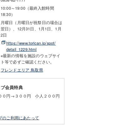
10:00～19:00（最終入館時間
18:30）
月曜日（月曜日が祝祭日の場合は
翌日）、12月31日、1月1日、1月
2日
https://www.torican.jp/spot/
detail_1229.html
※最新の情報を施設のウェブサイ
ト等で必ずご確認ください。
フレンドエリア 鳥取県
ラブ会員特典
００円→３００円 小人２００円
プのご利用にあたって