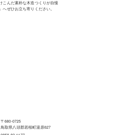
けこんだ素朴な木造つくりが自慢
」へぜひお立ち寄りください。
〒680-0725
鳥取県八頭郡若桜町湯原627
0858-82-1177