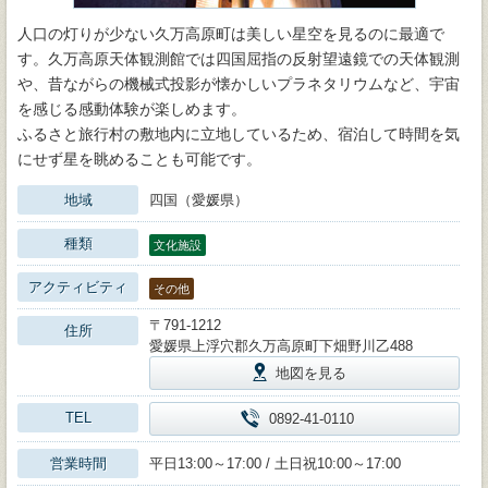
人口の灯りが少ない久万高原町は美しい星空を見るのに最適で
す。久万高原天体観測館では四国屈指の反射望遠鏡での天体観測
や、昔ながらの機械式投影が懐かしいプラネタリウムなど、宇宙
を感じる感動体験が楽しめます。
ふるさと旅行村の敷地内に立地しているため、宿泊して時間を気
にせず星を眺めることも可能です。
地域
四国（愛媛県）
種類
文化施設
アクティビティ
その他
〒791-1212
住所
愛媛県上浮穴郡久万高原町下畑野川乙488
地図を見る
TEL
0892-41-0110
営業時間
平日13:00～17:00 / 土日祝10:00～17:00