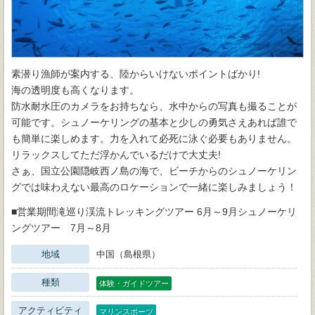
素潜り漁師が案内する、陸からいけないポイントばかり!
海の透明度も高くなります。
防水耐水圧のカメラをお持ちなら、水中からの写真も撮ることが
可能です。シュノーケリングの基本と少しの勇気さえあれば誰で
も簡単に楽しめます。力を入れて必死に泳ぐ必要もありません。
リラックスしてただ浮かんでいるだけで大丈夫!
さぁ、国立公園隠岐西ノ島の海で、ビーチからのシュノーケリン
グでは味わえない最高のロケーションで一緒に楽しみましょう！
■営業期間滝巡り渓流トレッキングツアー 6月～9月シュノーケリ
ングツアー 7月～8月
地域
中国（島根県）
種類
体験・ガイドツアー
アクティビティ
マリンスポーツ