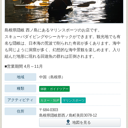
島根県隠岐 西ノ島にあるマリンスポーツのお店です。
スキューバダイビングやシーカヤックができます。観光地でも有
名な隠岐は、日本海の荒波で削られた奇岩が多くあります。海中
も同じように洞窟が多く、幻想的な海中景観を楽しめます。入り
組んだ地形に現れる回遊魚の群れは圧倒されます。
■営業期間 4月～11月
地域
中国（島根県）
種類
体験・ガイドツアー
アクティビティ
カヌー・SUP
マリンスポーツ
〒684-0303
住所
島根県隠岐郡西ノ島町美田3078-12
地図を見る