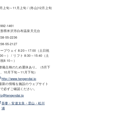
月上旬～11月上旬 / (冬山)12月上旬
992-1461
山形県米沢市白布温泉天元台
238-55-2236
238-55-2127
ープウェイ 8:20～17:00（土日祝
:00～） / リフト 8:30～15:40（土
祝8:10～）
※整備点検のため運休あり。（5月下
、10月下旬～11月下旬）
http://www.tengendai.jp
※最新の情報を施設のウェブサイト
等で必ずご確認ください。
nfo@tengendai.jp
吾妻・安達太良・霊山・松川
浦