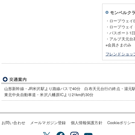
モンベルク
・ロープウェイ往
・ロープウェイ・
・パスポート1日
・アルブ天元台基
※会員さまのみ
フレンドショッ
山形新幹線・JR米沢駅より路線バスで40分 白布天元台行の終点・湯元
東北中央自動車道・米沢八幡原ICより21km約30分
お問い合わせ
メールマガジン登録
個人情報保護方針
Cookieポリシ