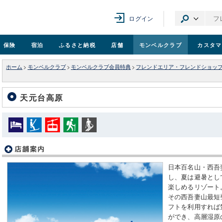
ログイン
保険
宿泊
ふるさと納税
店舗
モンベル
クラブ
カスタマ
ホーム
>
モンベルクラブ
>
モンベルクラブ会員特典
>
フレンドエリア・フレンドショッ
天元台高原
日本百名山・西吾妻
し、夏は避暑とし
楽しめるリゾート
その西吾妻山最短
フトを利用すれば
ができ、高層湿原