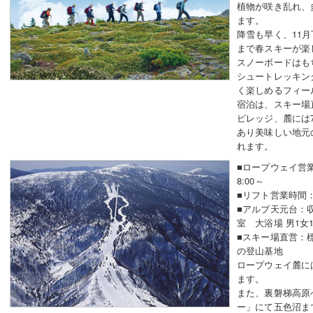
植物が咲き乱れ、
ます。
降雪も早く、11
まで春スキーが楽
スノーボードはも
シュートレッキン
く楽しめるフィ
宿泊は、スキー場
ビレッジ、麓には
あり美味しい地元
れます。
■ロープウェイ営業時
8:00～
■リフト営業時間：8:
■アルブ天元台：収
室 大浴場 男1
■スキー場直営：標
の登山基地
ロープウェイ麓に
ます。
また、裏磐梯高原
ー」にて五色沼ま