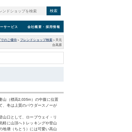
検索
ーサービス
会社概要
・採用情報
プでのご優待
>
フレンドショップ検索
>
天元
台高原
山（標高2,035m）の中腹に位置
て、冬は上質のパウダースノーが
。
登山口として、ロープウェイ・リ
気軽に山頂へトレッキングや登山
の地塘（ちとう）には可愛い高山