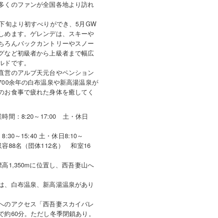
多くのファンが全国各地より訪れ
月下旬より初すべりができ、5月GW
しめます。ゲレンデは、スキーや
ちろんバックカントリーやスノー
グなど初級者から上級者まで幅広
ールドです。
直営のアルブ天元台やペンション
700余年の白布温泉や新高湯温泉が
のお食事で疲れた身体を癒してく
間：8:20～17:00 土・休日
30～15:40 土・休日8:10～
容88名（団体112名） 和室16
女1
高1,350mに位置し、西吾妻山へ
は、白布温泉、新高湯温泉があり
へのアクセス「西吾妻スカイバレ
で約60分。ただし冬季閉鎖あり。