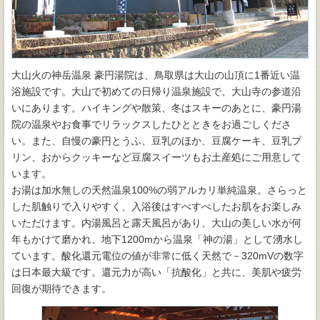
大山火の神岳温泉 豪円湯院は、鳥取県は大山の山頂に1番近い温
浴施設です。大山で初めての日帰り温泉施設で、大山寺の参道沿
いにあります。ハイキングや散策、冬はスキーのあとに、豪円湯
院の温泉やお食事でリラックスしたひとときをお過ごしくださ
い。また、自慢の豪円とうふ、豆乳のほか、豆腐ケーキ、豆乳プ
リン、おからクッキーなど豆腐スイーツもお土産処にご用意して
います。
お湯は加水無しの天然温泉100%の弱アルカリ単純温泉。さらっと
した肌触りで入りやすく、入浴後はすべすべしたお肌をお楽しみ
いただけます。内湯風呂と露天風呂があり、大山の美しい水が何
年もかけて磨かれ、地下1200mから温泉「神の湯」として湧水し
ています。酸化還元電位の値が非常に低く天然で－320mVの数字
は日本最大級です。還元力が高い「抗酸化」と共に、美肌や疲労
回復が期待できます。