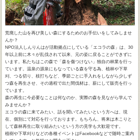
荒廃した山を再び美しい森にするためのお手伝いをしてみしませ
んか？
NPO法人しんりんはが活動拠点にしている「エコラの森」は、30
年以上前に木々が乱伐されて以来、元の姿に戻ることができずに
います。私たちはこの森で「森を傷つけない」独自の林業を行っ
ています。温泉の源泉にもなっている森を守る為、植林や下草
刈、つる切り、枝打ちなど、季節ごとに手入れをしながら少しず
つ森を再生させ、その過程で出た間伐材は、薪にして販売を行っ
ています。
森の再生に今必要なことは何なのか、実際の森を見ながら学んで
みませんか？
エコラの森に来てみたい、話を聞いてみたいという方へは、現
在、個別にて対応を行っております。もちろん、将来は木こりと
して森林再生に取り組みたいという方の見学も大歓迎です。
植樹や下草刈りなどの各種イベントはFacebookなどで随時ご案内