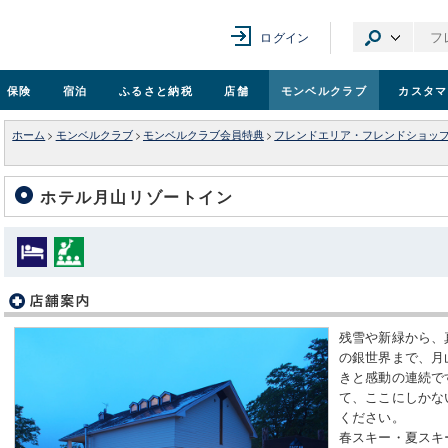
ログイン
保険
宿泊
ふるさと納税
店舗
モンベル
クラブ
カスタマ
ホーム
>
モンベルクラブ
>
モンベルクラブ会員特典
>
フレンドエリア・フレンドショッ
ホテル月山リゾートイン
残雪や新緑から、
の銀世界まで、月
きと感動の連続で
て、ここにしかな
ください。
春スキー・夏スキ