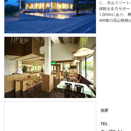
に、月山リゾート
体験を全力サポー
1,000mにあり
400種の高山植
住所
TEL