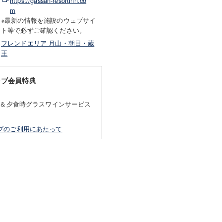
https://gassan-resortinn.co
m
※最新の情報を施設のウェブサイ
ト等で必ずご確認ください。
フレンドエリア 月山・朝日・蔵
王
ラブ会員特典
F＆夕食時グラスワインサービス
プのご利用にあたって