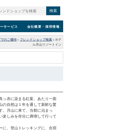
検索
ーサービス
会社概要
・採用情報
プでのご優待
>
フレンドショップ検索
>
ホテ
ル月山リゾートイン
真っ赤に染まる紅葉、あたり一面
山の自然は１年を通して新鮮な驚
す。月山に来て、当館に泊まっ
い楽しみを存分に満喫して行って
ーに、登山トレッキングに、合宿