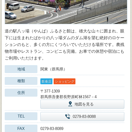
道の駅八ッ場（やんば）ふるさと館は、雄大な山々に囲まれ、眼
下には生まれたばかりの八ッ場ダムのダム湖を望む絶好のロケー
ションのもと、多くの方にくつろいでいただける場所です。農残
物市場やレストラン、コンビニも完備。お車での休憩や宿泊にも
ご利用いただけます。
地域
関東（群馬県）
種類
飲食店
ショッピング
〒377-1309
住所
群馬県吾妻郡長野原町林1567－4
地図を見る
TEL
0279-83-8088
FAX
0279-83-8089