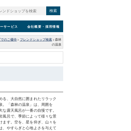
検索
ーサービス
会社概要
・採用情報
プでのご優待
>
フレンドショップ検索
>
森林
の温泉
める、大自然に囲まれたリラック
泉。「森林の温泉」は、周囲を
大な露天風呂が一番の自慢です。
岩風呂で、季節によって様々な景
けます。空を、星を仰ぎ、山々を
は、やすらぎと心地よさを与えて