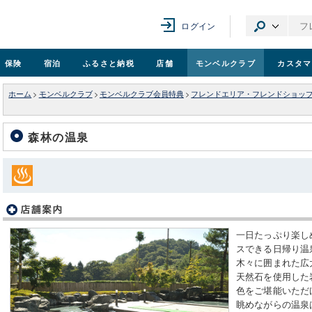
ログイン
保険
宿泊
ふるさと納税
店舗
モンベル
クラブ
カスタマ
ホーム
>
モンベルクラブ
>
モンベルクラブ会員特典
>
フレンドエリア・フレンドショッ
森林の温泉
一日たっぷり楽し
スできる日帰り温
木々に囲まれた広
天然石を使用した
色をご堪能いただ
眺めながらの温泉