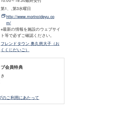
10:00～19:30最終受付
第1、,第3水曜日
http://www.morinoideyu.co
m/
※最新の情報を施設のウェブサイ
ト等で必ずご確認ください。
フレンドタウン 奥久慈大子（お
くくじだいご）
ラブ会員特典
引き
K
し
プのご利用にあたって