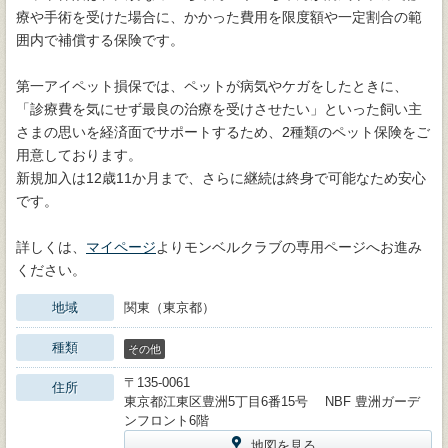
療や手術を受けた場合に、かかった費用を限度額や一定割合の範
囲内で補償する保険です。
第一アイペット損保では、ペットが病気やケガをしたときに、
「診療費を気にせず最良の治療を受けさせたい」といった飼い主
さまの思いを経済面でサポートするため、2種類のペット保険をご
用意しております。
新規加入は12歳11か月まで、さらに継続は終身で可能なため安心
です。
詳しくは、
マイページ
よりモンベルクラブの専用ページへお進み
ください。
地域
関東（東京都）
種類
その他
〒135-0061
住所
東京都江東区豊洲5丁目6番15号 NBF 豊洲ガーデ
ンフロント6階
地図を見る