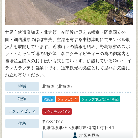
世界自然遺産知床・北方領土が間近に見える根室・阿寒国立公
園・釧路湿原のほぼ中央、空港を有する中標津町にてモンベル取
扱店を展開しています。近隣山々の情報を始め、野鳥観察のスポ
ット・キャンプ場の紹介等、各アクティビティーの為の御案内と
地場産品購入のお手伝いも致しています。併設しているCaf'e イ
ランカラプテも営業中です。道東観光の拠点として是非お気楽に
お立ち寄りください。
地域
北海道（北海道）
種類
飲食店
ショッピング
ショップ限定モンベル品
アクティビティ
マウンテンバイク
〒086-1007
住所
北海道標津郡中標津町東7条南10丁目4-1
地図を見る