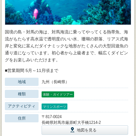
国境の島・対馬の海は、対馬海流に乗ってやってくる熱帯魚、海
流がもたらす高水温で透明度のいい水、珊瑚の群落、リアス式海
岸と変化に富んだダイナミックな地形がたくさんの大型回遊魚の
通り道になっています。初心者から上級者まで、幅広くダイビン
グをお楽しみいただけます。
■営業期間 5月～11月頃まで
地域
九州（長崎県）
種類
体験・ガイドツアー
アクティビティ
マリンスポーツ
〒817-0024
住所
長崎県対馬市厳原町大手橋1214-2
地図を見る