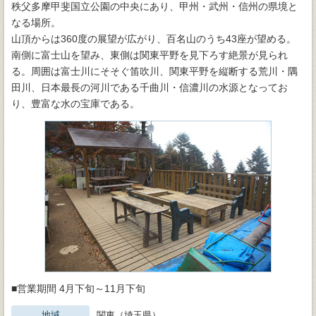
秩父多摩甲斐国立公園の中央にあり、甲州・武州・信州の県境と
なる場所。
山頂からは360度の展望が広がり、百名山のうち43座が望める。
南側に富士山を望み、東側は関東平野を見下ろす絶景が見られ
る。周囲は富士川にそそぐ笛吹川、関東平野を縦断する荒川・隅
田川、日本最長の河川である千曲川・信濃川の水源となってお
り、豊富な水の宝庫である。
■営業期間 4月下旬～11月下旬
地域
関東（埼玉県）