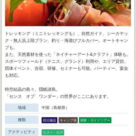
トレッキング（ミニトレッキングも）、自然ガイド、シーカヤッ
ク・無人浜上陸プラン、釣り・海遊びフルカバー。オートキャン
プも。
また、天然素材を使った「ネイチャーアート&クラフト」体験も。
スポーツフィールド（テニス、グランド）利用や、エリア貸切、
団体イベント、合宿、研修、セミナーも可能。パーティー、宴会
も対応。
時空結晶の島々、隠岐諸島。
「センス オブ ワンダー」の世界がここにあります。
地域
中国（島根県）
種類
宿泊施設
キャンプ場
体験・ガイドツアー
アクティビティ
カヌー・SUP