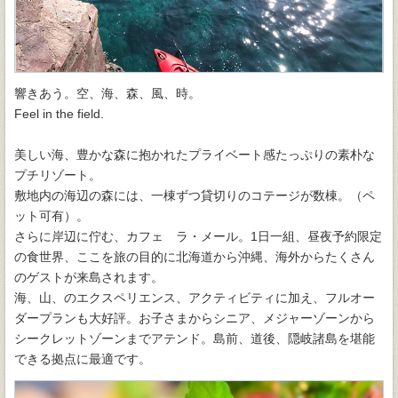
響きあう。空、海、森、風、時。
Feel in the field.
美しい海、豊かな森に抱かれたプライベート感たっぷりの素朴な
プチリゾート。
敷地内の海辺の森には、一棟ずつ貸切りのコテージが数棟。（ペ
ット可有）。
さらに岸辺に佇む、カフェ ラ・メール。1日一組、昼夜予約限定
の食世界、ここを旅の目的に北海道から沖縄、海外からたくさん
のゲストが来島されます。
海、山、のエクスペリエンス、アクティビティに加え、フルオー
ダープランも大好評。お子さまからシニア、メジャーゾーンから
シークレットゾーンまでアテンド。島前、道後、隠岐諸島を堪能
できる拠点に最適です。