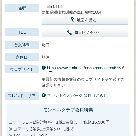
〒685-0413
住所
島根県隠岐郡隠岐の島町卯敷1004
地図を見る
TEL
08512-7-4009
営業時間
終日
定休日
無休
https://www.e-oki.net/accommodation/6250/
ウェブサイト
※最新の情報を施設のウェブサイト等で必ずご
確認ください。
フレンドジオパーク 隠岐（おき）
フレンドエリア
モンベルクラブ会員特典
コテージ1棟1泊分無料（1棟5名様まで 税込16,500円）
※コテージ3泊以上連泊の方に限る
※1グループまでOK