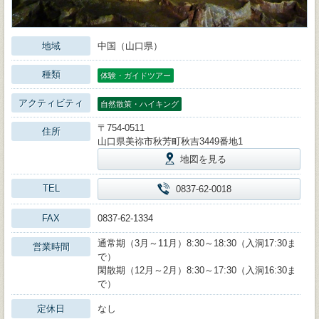
地域
中国（山口県）
種類
体験・ガイドツアー
アクティビティ
自然散策・ハイキング
〒754-0511
住所
山口県美祢市秋芳町秋吉3449番地1
地図を見る
TEL
0837-62-0018
FAX
0837-62-1334
通常期（3月～11月）8:30～18:30（入洞17:30ま
営業時間
で）
閑散期（12月～2月）8:30～17:30（入洞16:30ま
で）
定休日
なし