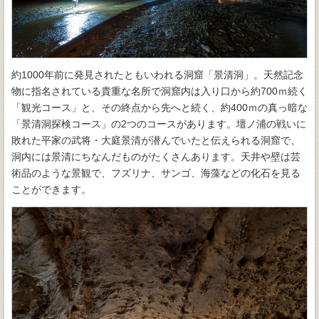
約1000年前に発見されたともいわれる洞窟「景清洞」。天然記念
物に指名されている貴重な名所で洞窟内は入り口から約700ｍ続く
「観光コース」と、その終点から先へと続く、約400ｍの真っ暗な
「景清洞探検コース」の2つのコースがあります。壇ノ浦の戦いに
敗れた平家の武将・大庭景清が潜んでいたと伝えられる洞窟で、
洞内には景清にちなんだものがたくさんあります。天井や壁は芸
術品のような景観で、フズリナ、サンゴ、海藻などの化石を見る
ことができます。