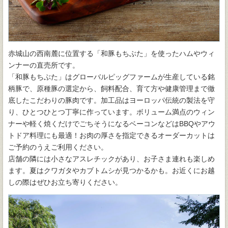
赤城山の西南麓に位置する「和豚もちぶた」を使ったハムやウィ
ンナーの直売所です。
「和豚もちぶた」はグローバルピッグファームが生産している銘
柄豚で、原種豚の選定から、飼料配合、育て方や健康管理まで徹
底したこだわりの豚肉です。加工品はヨーロッパ伝統の製法を守
り、ひとつひとつ丁寧に作っています。ボリューム満点のウィン
ナーや軽く焼くだけでごちそうになるベーコンなどはBBQやアウ
トドア料理にも最適！お肉の厚さを指定できるオーダーカットは
ご予約のうえご利用ください。
店舗の隣には小さなアスレチックがあり、お子さま連れも楽しめ
ます。夏はクワガタやカブトムシが見つかるかも。お近くにお越
しの際はぜひお立ち寄りください。