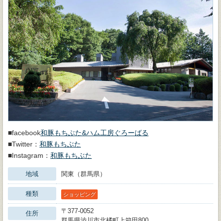
■facebook
和豚もちぶた&ハム工房ぐろーばる
■Twitter：
和豚もちぶた
■Instagram：
和豚もちぶた
地域
関東（群馬県）
種類
ショッピング
〒377-0052
住所
群馬県渋川市北橘町上箱田800