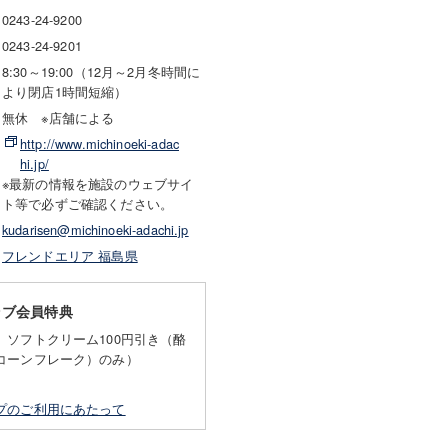
0243-24-9200
0243-24-9201
8:30～19:00（12月～2月冬時間に
より閉店1時間短縮）
無休 ※店舗による
http://www.michinoeki-adac
hi.jp/
※最新の情報を施設のウェブサイ
ト等で必ずご確認ください。
kudarisen@michinoeki-adachi.jp
フレンドエリア 福島県
ラブ会員特典
、ソフトクリーム100円引き（酪
コーンフレーク）のみ）
プのご利用にあたって