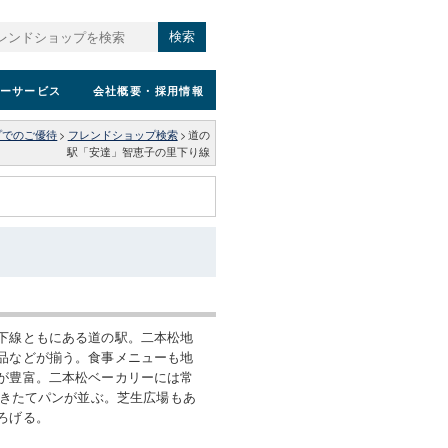
検索
ーサービス
会社概要
・採用情報
プでのご優待
>
フレンドショップ検索
>
道の
駅「安達」智恵子の里下り線
下線ともにある道の駅。二本松地
品などが揃う。食事メニューも地
が豊富。二本松ベーカリーには常
の焼きたてパンが並ぶ。芝生広場もあ
ろげる。