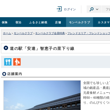
ログイン
保険
宿泊
ふるさと納税
店舗
モンベル
クラブ
カスタマ
ホーム
>
モンベルクラブ
>
モンベルクラブ会員特典
>
フレンドエリア・フレンドショッ
道の駅「安達」智恵子の里下り線
全国でも珍しい上
域の銘産品・農産
元産食材メニュー
時50～60種類
り、のんびりくつ