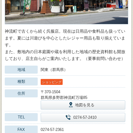
神流町で古くから続く呉服店。現在は日用品や食料品も扱ってい
ます。夏には川遊びを中心としたレジャー用品も取り揃えていま
す。
また、敷地内の日本庭園や蔵を利用した地域の歴史資料館も開放
しており、店主自らがご案内いたします。（要事前問い合わせ）
地域
関東（群馬県）
種類
ショッピング
〒370-1504
住所
群馬県多野郡神流町万場85
地図を見る
TEL
0274-57-2410
FAX
0274-57-2361