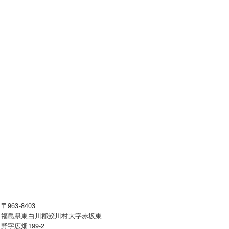
〒963-8403
福島県東白川郡鮫川村大字赤坂東
野字広畑199-2