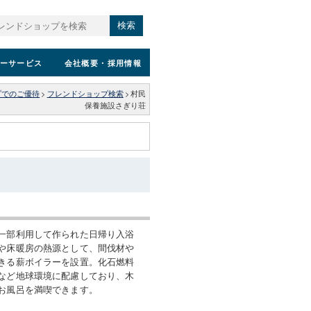
検索
ーサービス
会社概要
・採用情報
プでのご優待
>
フレンドショップ検索
>
村民
保養施設さぎり荘
一部利用して作られた日帰り入浴
や床暖房の熱源として、間伐材や
きる薪ボイラーを設置。化石燃料
など地球環境に配慮しており、木
お風呂を満喫できます。