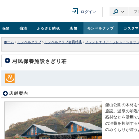
ログイン
保険
宿泊
ふるさと納税
店舗
モンベル
クラブ
カスタマ
ホーム
>
モンベルクラブ
>
モンベルクラブ会員特典
>
フレンドエリア・フレンドショッ
村民保養施設さぎり荘
舘山公園の木材を
施設。温泉の加温
残材などを活用で
の消費を抑制する
のぬくもりが漂う