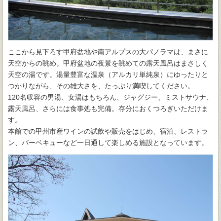
ここから見下ろす甲府盆地や南アルプスの大パノラマは、まさに
天空からの眺め。甲府盆地の夜景を眺めての露天風呂はまさしく
天空の湯です。湯量豊富な温泉（アルカリ単純泉）にゆったりと
つかりながら、その雄大さを、たっぷり満喫してください。
120名収容の男湯、女湯はもちろん、ジャグジー、ミストサウナ、
露天風呂、さらには食事処も完備。存分におくつろぎいただけま
す。
本館での甲州市産ワインの試飲や販売をはじめ、宿泊、レストラ
ン、バーベキューなど一日通して楽しめる施設となっています。