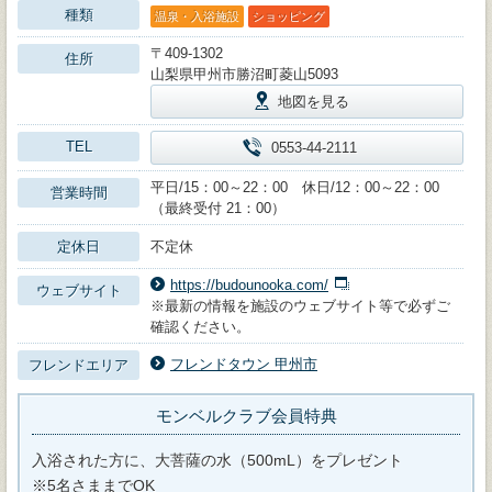
種類
温泉・入浴施設
ショッピング
〒409-1302
住所
山梨県甲州市勝沼町菱山5093
地図を見る
TEL
0553-44-2111
平日/15：00～22：00 休日/12：00～22：00
営業時間
（最終受付 21：00）
定休日
不定休
https://budounooka.com/
ウェブサイト
※最新の情報を施設のウェブサイト等で必ずご
確認ください。
フレンドタウン 甲州市
フレンドエリア
モンベルクラブ会員特典
入浴された方に、大菩薩の水（500mL）をプレゼント
※5名さままでOK