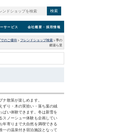
検索
ーサービス
会社概要
・採用情報
プでのご優待
>
フレンドショップ検索
>
季の
郷湯ら里
ブナ散策が楽しめます。
えずり・木の実拾い・落ち葉の絨
っぱい体験できます。冬は新雪を
るスノーシュー体験も企画してい
お年寄りまで大自然を満喫できる
唯一の温泉付き宿泊施設となって