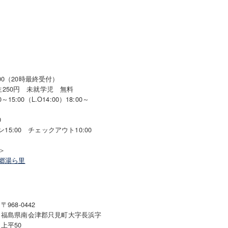
:00（20時最終受付）
生250円 未就学児 無料
15:00（L.O14:00）18:00～
）
0
5:00 チェックアウト10:00
＞
郷湯ら里
〒968-0442
福島県南会津郡只見町大字長浜字
上平50