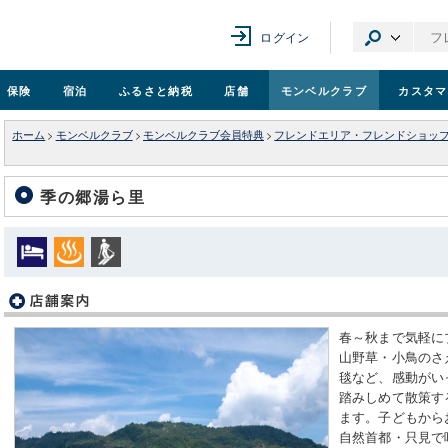
ログイン
保険
宿泊
ふるさと納税
店舗
モンベル
クラブ
カスタマ
ホーム
>
モンベルクラブ
>
モンベルクラブ会員特典
>
フレンドエリア・フレンドショッ
季の郷湯ら里
春～秋まで気軽に
山野草・小鳥のさ
毯など、感動がい
踏みしめて散策す
ます。子どもから
自然首都・只見で