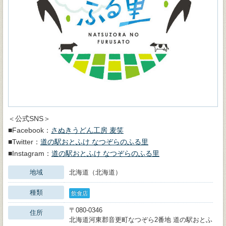
＜公式SNS＞
■Facebook：
さぬきうどん工房 麦笑
■Twitter：
道の駅おとふけ なつぞらのふる里
■Instagram：
道の駅おとふけ なつぞらのふる里
地域
北海道（北海道）
種類
飲食店
〒080-0346
住所
北海道河東郡音更町なつぞら2番地 道の駅おとふ