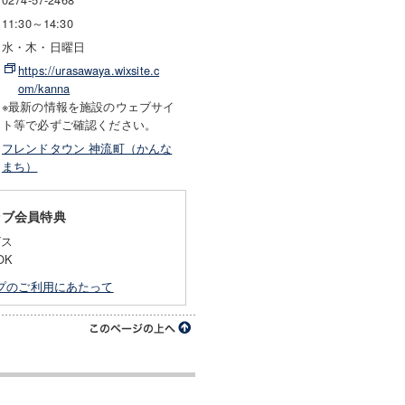
11:30～14:30
水・木・日曜日
https://urasawaya.wixsite.c
om/kanna
※最新の情報を施設のウェブサイ
ト等で必ずご確認ください。
フレンドタウン 神流町（かんな
まち）
ラブ会員特典
ビス
OK
プのご利用にあたって