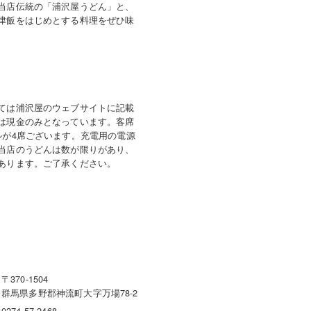
当店伝統の「浦沢屋うどん」と、
津飯をはじめとする料理をぜひ味
ては浦沢屋のウェブサイトに記載
は現金のみとなっています。客席
ルが4席ございます。充電用の電源
当店のうどんは数が限りがあり、
あります。ご了承ください。
〒370-1504
群馬県多野郡神流町大字万場78-2
0274-57-2468