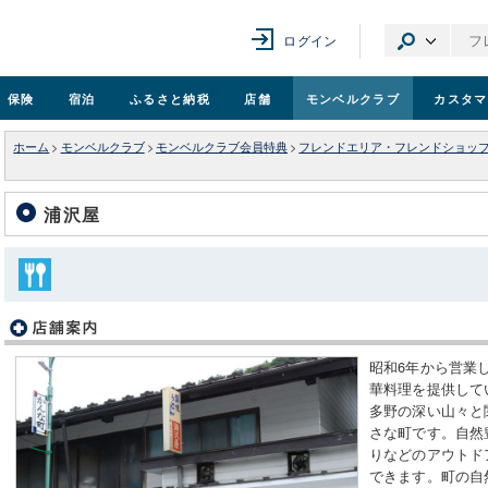
ログイン
保険
宿泊
ふるさと納税
店舗
モンベル
クラブ
カスタマ
ホーム
>
モンベルクラブ
>
モンベルクラブ会員特典
>
フレンドエリア・フレンドショッ
浦沢屋
昭和6年から営業
華料理を提供して
多野の深い山々と
さな町です。自然
りなどのアウトド
できます。町の自