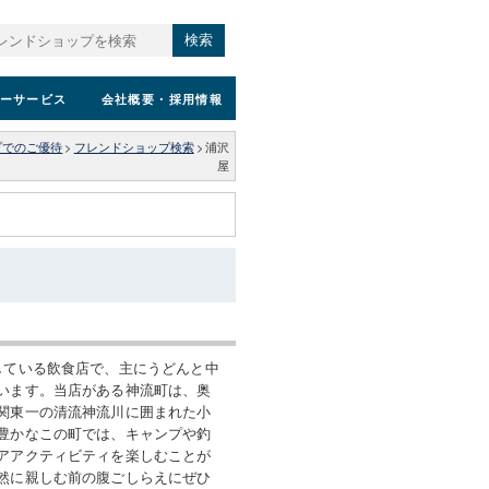
検索
ーサービス
会社概要
・採用情報
プでのご優待
>
フレンドショップ検索
>
浦沢
屋
している飲食店で、主にうどんと中
います。当店がある神流町は、奥
関東一の清流神流川に囲まれた小
豊かなこの町では、キャンプや釣
アアクティビティを楽しむことが
然に親しむ前の腹ごしらえにぜひ