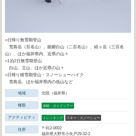
○日帰り無雪期登山
荒島岳（百名山）、能郷白山（二百名山）、経ヶ岳（三百名
山）、ほか福井県内、近県の山々
○1泊2日無雪期登山
白山、立山、ほか近県の山々
○日帰り積雪期登山・スノーシューハイク
荒島岳、ほか福井県内の低山など
地域
北陸（福井県）
種類
体験・ガイドツアー
アクティビティ
トレッキング
スキー・スノーシュー
〒912-0002
住所
福井県大野市小矢戸29-32-2