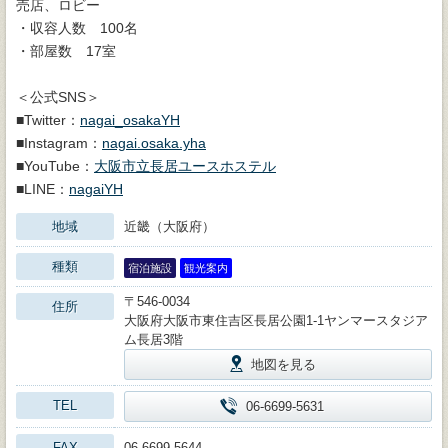
売店、ロビー
・収容人数 100名
・部屋数 17室
＜公式SNS＞
■Twitter：
nagai_osakaYH
■Instagram：
nagai.osaka.yha
■YouTube：
大阪市立長居ユースホステル
■LINE：
nagaiYH
地域
近畿（大阪府）
種類
宿泊施設
観光案内
〒546-0034
住所
大阪府大阪市東住吉区長居公園1-1ヤンマースタジア
ム長居3階
地図を見る
TEL
06-6699-5631
FAX
06-6699-5644