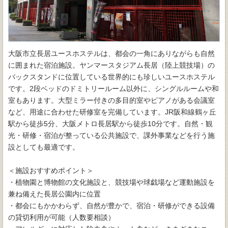
大阪市立長居ユースホステルは、都会の一角にありながらも自然
に囲まれた宿泊施設。ヤンマースタジアム長居（陸上競技場）の
バックスタンドに位置している世界的にも珍しいユースホステル
です。2段ベッドのドミトリールーム以外に、シングルルームや和
室もあります。大型ミラー付きの多目的室やピアノがある会議室
など、用途に合わせた研修室を完備しています。JR阪和線鶴ヶ丘
駅から徒歩5分、大阪メトロ長居駅から徒歩10分です。自然・観
光・研修・宿泊が整っている公共施設で、課外事業などを行う施
設としても最適です。
＜施設おすすめポイント＞
・植物園と博物館の文化施設と、競技場や球戯場など運動施設を
兼ね備えた長居公園内に位置
・都会にもかかわらず、自然が豊かで、宿泊・研修ができる設備
の貸切利用が可能（人数要相談）