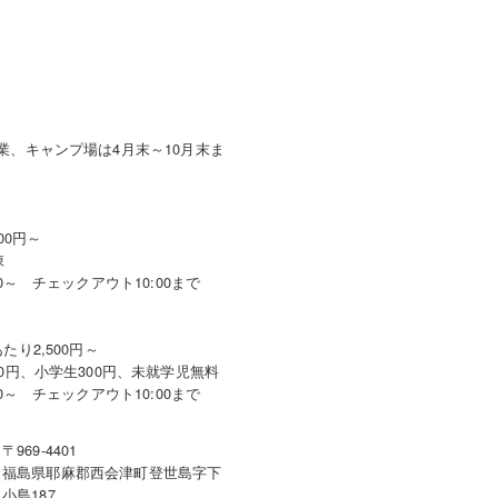
業、キャンプ場は4月末～10月末ま
00円～
棟
0～ チェックアウト10:00まで
たり2,500円～
0円、小学生300円、未就学児無料
0～ チェックアウト10:00まで
〒969-4401
福島県耶麻郡西会津町登世島字下
小島187