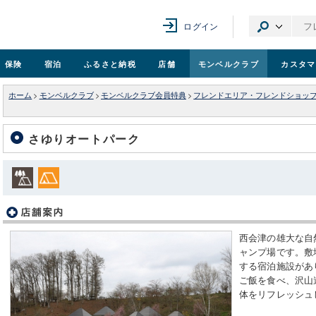
ログイン
保険
宿泊
ふるさと納税
店舗
モンベル
クラブ
カスタマ
ホーム
>
モンベルクラブ
>
モンベルクラブ会員特典
>
フレンドエリア・フレンドショッ
さゆりオートパーク
西会津の雄大な自
ャンプ場です。敷
する宿泊施設があ
ご飯を食べ、沢山
体をリフレッシュ