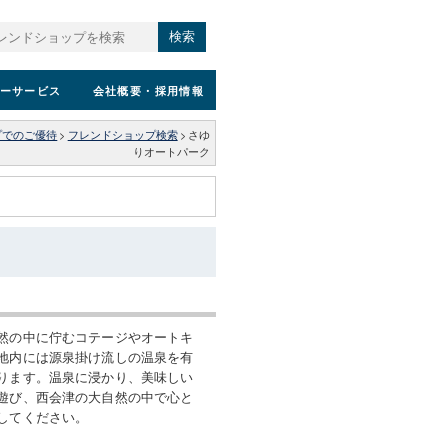
検索
ーサービス
会社概要
・採用情報
プでのご優待
>
フレンドショップ検索
>
さゆ
りオートパーク
然の中に佇むコテージやオートキ
地内には源泉掛け流しの温泉を有
ります。温泉に浸かり、美味しい
遊び、西会津の大自然の中で心と
してください。