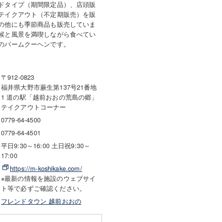
ドタイプ（期間限定品）、店頭販
テイクアウト（不定期販売）を販
の他にも季節商品も販売していま
候と風景を満喫しながら食べてい
のバームクーヘンです。
〒912-0823
福井県大野市蕨生第137号21番地
1 道の駅「越前おおの荒島の郷」
テイクアウトコーナー
0779-64-4500
0779-64-4501
平日9:30～16:00 土日祝9:30～
17:00
https://m-koshikake.com/
※最新の情報を施設のウェブサイ
ト等で必ずご確認ください。
フレンドタウン 越前おおの