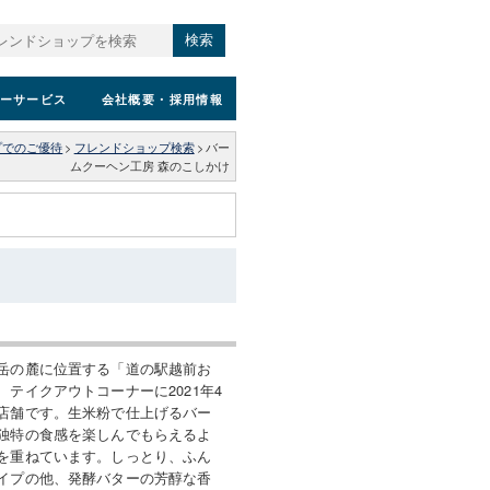
検索
ーサービス
会社概要
・採用情報
プでのご優待
>
フレンドショップ検索
>
バー
ムクーヘン工房 森のこしかけ
岳の麓に位置する「道の駅越前お
テイクアウトコーナーに2021年4
店舗です。生米粉で仕上げるバー
独特の食感を楽しんでもらえるよ
を重ねています。しっとり、ふん
イプの他、発酵バターの芳醇な香