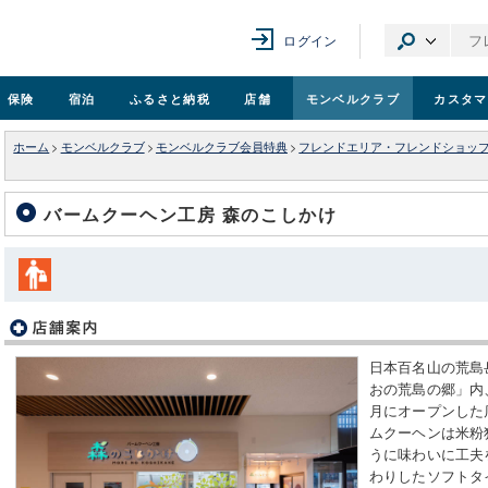
ログイン
保険
宿泊
ふるさと納税
店舗
モンベル
クラブ
カスタマ
ホーム
>
モンベルクラブ
>
モンベルクラブ会員特典
>
フレンドエリア・フレンドショッ
バームクーヘン工房 森のこしかけ
日本百名山の荒島
おの荒島の郷」内、
月にオープンした
ムクーヘンは米粉
うに味わいに工夫
わりしたソフトタ