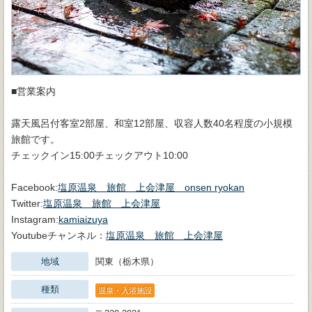
■営業案内
露天風呂付客室2部屋、和室12部屋、収容人数40名程度の小規模
旅館です。
チェックイン15:00チェックアウト10:00
Facebook:
塩原温泉 旅館 上会津屋 onsen ryokan
Twitter:
塩原温泉 旅館 上会津屋
Instagram:
kamiaizuya
Youtubeチャンネル：
塩原温泉 旅館 上会津屋
地域
関東（栃木県）
種類
温泉・入浴施設