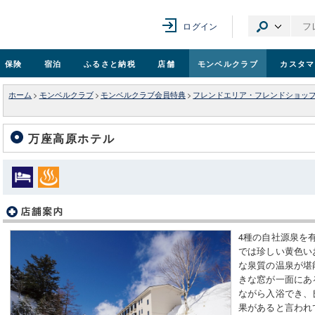
ログイン
保険
宿泊
ふるさと納税
店舗
モンベル
クラブ
カスタマ
ホーム
>
モンベルクラブ
>
モンベルクラブ会員特典
>
フレンドエリア・フレンドショッ
万座高原ホテル
4種の自社源泉を
では珍しい黄色い
な泉質の温泉が堪
きな窓が一面にあ
ながら入浴でき、
果があると言われ