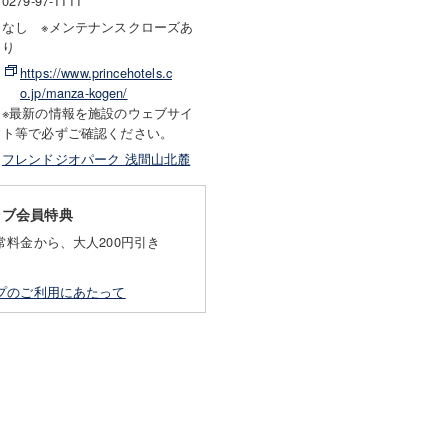
0279-97-1111
なし ※メンテナンスクローズあ
り
https://www.princehotels.c
o.jp/manza-kogen/
※最新の情報を施設のウェブサイ
ト等で必ずご確認ください。
フレンドジオパーク 浅間山北麓
ラブ会員特典
常料金から、大人200円引き
プのご利用にあたって