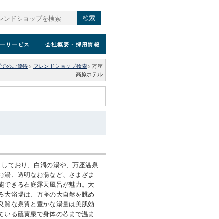
検索
ーサービス
会社概要
・採用情報
プでのご優待
>
フレンドショップ検索
>
万座
高原ホテル
有しており、白濁の湯や、万座温泉
お湯、透明なお湯など、さまざま
能できる石庭露天風呂が魅力。大
る大浴場は、万座の大自然を眺め
良質な泉質と豊かな湯量は美肌効
ている硫黄泉で身体の芯まで温ま