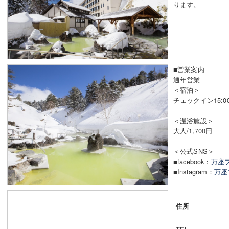
ります。
■営業案内
通年営業
＜宿泊＞
チェックイン15:0
＜温浴施設＞
大人/1,700円
＜公式SNS＞
■facebook：
万座
■Instagram：
万座
住所