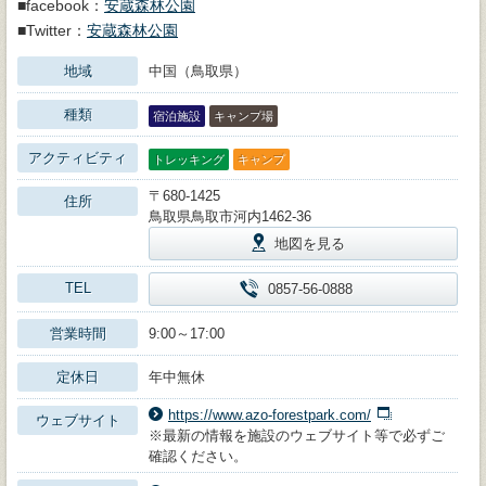
■facebook：
安蔵森林公園
■Twitter：
安蔵森林公園
地域
中国（鳥取県）
種類
宿泊施設
キャンプ場
アクティビティ
トレッキング
キャンプ
〒680-1425
住所
鳥取県鳥取市河内1462-36
地図を見る
TEL
0857-56-0888
営業時間
9:00～17:00
定休日
年中無休
https://www.azo-forestpark.com/
ウェブサイト
※最新の情報を施設のウェブサイト等で必ずご
確認ください。