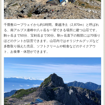
千畳敷ロープウェイから約1時間。乗越浄土（2,870m）と呼ばれ
る、南アルプス連峰や八ヶ岳を一望できる場所に建つ山荘です。
駒ヶ岳まで50分、宝剣岳まで30分。駒ヶ岳直下の鞍部には70張り
ほどのテントが設営できます。山荘内ではオリジナルグッズなど
多数取り揃えた売店、ソフトクリームや軽食などのテイクアウ
ト、お食事・休憩ができます。