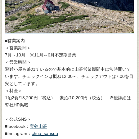
■営業案内
＜営業期間＞
7月～10月 ※11月～6月不定期営業
＜営業時間＞
避難小屋も兼ねているので基本的に山荘営業期間中は常時開いて
います。チェックインは概ね12:00～、チェックアウトは7:00を目
安としています。
＜料金＞
1泊2食/13,200円（税込） 素泊/10,200円（税込） ※他詳細は
弊社HP掲載
＜公式SNS＞
■facebook：
宝剣山荘
■Instagram：
chua_sansou