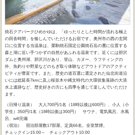
焼石クアパークひめかゆは、「ゆったりとした時間が流れる極上
の田舎時間」を愉しんでいただけるお宿です。奥州市の西の玄関
口に位置する当温泉は、栗駒焼石国定公園焼石岳の麓に位置する
森と湖に近い手つかずの自然があふれる温泉です。近くには胆沢
ダムと奥州湖、胆沢川があり、登山、カヌー、ラフティングの
外、魚釣りや野菜などのもぎ取り体験などアウトドアのアクティ
ビティが豊富です。また、歴史の道百選に選定された仙北街道沿
いには総延長7kmに及ぶ桜並木や縄文時代の大環状集落跡の大清
水上遺跡など、歴史好きの方にも四季を通じて楽しんでいただけ
ます。
（日帰り温泉） 大人700円/1名（18時以後は600円）、小人（小
学生）350円/1名（18時以後は300円） サウナ、電気風呂、水風
呂、wifi完備
（宿泊） 宿泊部屋数17部屋。定員66名。全室禁煙。
チェックイン15:00～ チェックアウト10:00