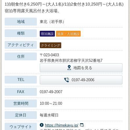
1泊朝食付き6,250円～(大人1名)/1泊2食付き10,250円～(大人1名)
宿泊専用露天風呂付き大浴場。
地域
東北（岩手県）
種類
宿泊施設
温泉・入浴施設
アクティビティ
クライミング
〒023-0403
住所
岩手県奥州市胆沢若柳字天沢52番地7
地図を見る
TEL
0197-49-2006
FAX
0197-49-2007
営業時間
10:00～21:00
定休日
毎週水曜日
https://himekayu.jp/
ウェブサイト