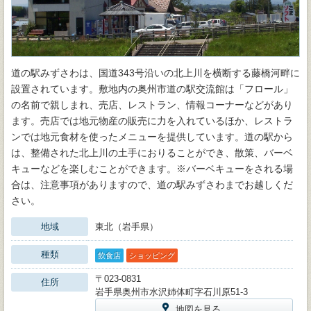
道の駅みずさわは、国道343号沿いの北上川を横断する藤橋河畔に
設置されています。敷地内の奥州市道の駅交流館は「フロール」
の名前で親しまれ、売店、レストラン、情報コーナーなどがあり
ます。売店では地元物産の販売に力を入れているほか、レストラ
ンでは地元食材を使ったメニューを提供しています。道の駅から
は、整備された北上川の土手におりることができ、散策、バーベ
キューなどを楽しむことができます。※バーベキューをされる場
合は、注意事項がありますので、道の駅みずさわまでお越しくだ
さい。
地域
東北（岩手県）
種類
飲食店
ショッピング
〒023-0831
住所
岩手県奥州市水沢姉体町字石川原51-3
地図を見る