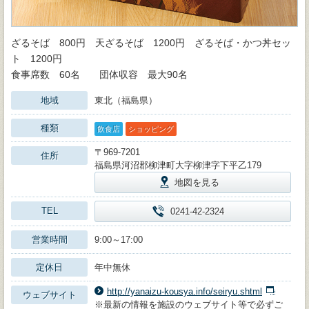
ざるそば 800円 天ざるそば 1200円 ざるそば・かつ丼セッ
ト 1200円
食事席数 60名 団体収容 最大90名
地域
東北（福島県）
種類
飲食店
ショッピング
〒969-7201
住所
福島県河沼郡柳津町大字柳津字下平乙179
地図を見る
TEL
0241-42-2324
営業時間
9:00～17:00
定休日
年中無休
http://yanaizu-kousya.info/seiryu.shtml
ウェブサイト
※最新の情報を施設のウェブサイト等で必ずご