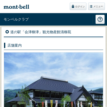
メニュー
ログイン
モンベルクラブ
道の駅「会津柳津」観光物産館清柳苑
店舗案内