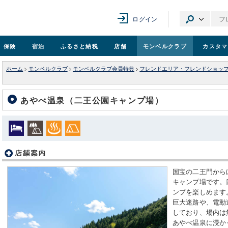
ログイン
保険
宿泊
ふるさと納税
店舗
モンベル
クラブ
カスタマ
ホーム
>
モンベルクラブ
>
モンベルクラブ会員特典
>
フレンドエリア・フレンドショッ
あやべ温泉（二王公園キャンプ場）
国宝の二王門から
キャンプ場です。
ンプを楽しめます
巨大迷路や、電動
しており、場内は無
あやべ温泉に浸か