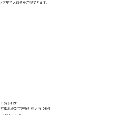
ンプ場で大自然を満喫できます。
〒623-1131
京都府綾部市睦寄町在ノ向10番地
0773-55-0262