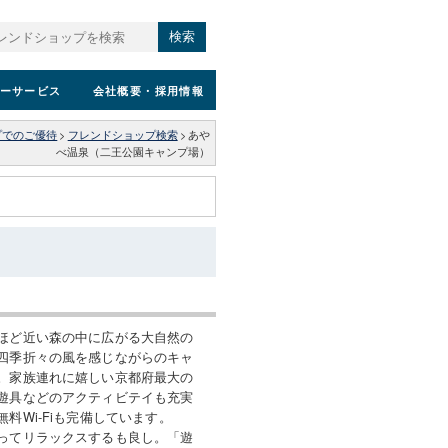
検索
ーサービス
会社概要
・採用情報
プでのご優待
>
フレンドショップ検索
>
あや
べ温泉（二王公園キャンプ場）
ほど近い森の中に広がる大自然の
四季折々の風を感じながらのキャ
。家族連れに嬉しい京都府最大の
遊具などのアクティビテイも充実
料Wi-Fiも完備しています。
ってリラックスするも良し。「遊