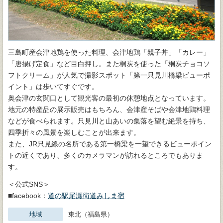
三島町産会津地鶏を使った料理、会津地鶏「親子丼」「カレー」
「唐揚げ定食」など目白押し。また桐炭を使った「桐炭チョコソ
フトクリーム」が人気で撮影スポット「第一只見川橋梁ビューポ
イント」は歩いてすぐです。
奥会津の玄関口として観光客の最初の休憩地点となっています。
地元の特産品の展示販売はもちろん、会津産そばや会津地鶏料理
などが食べられます。只見川と山あいの集落を望む絶景を持ち、
四季折々の風景を楽しむことが出来ます。
また、JR只見線の名所である第一橋梁を一望できるビューポイン
トの近くであり、多くのカメラマンが訪れるところでもありま
す。
＜公式SNS＞
■facebook：
道の駅尾瀬街道みしま宿
地域
東北（福島県）