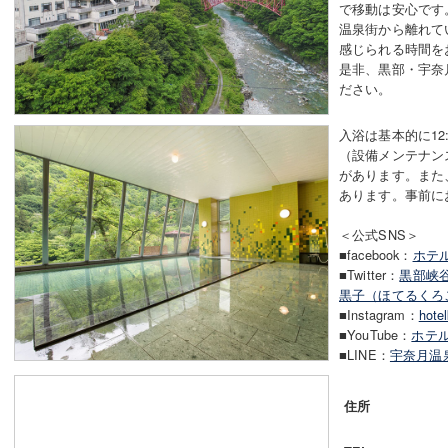
で移動は安心です
温泉街から離れて
感じられる時間を
是非、黒部・宇奈
ださい。
入浴は基本的に12:
（設備メンテナン
があります。また
あります。事前に
＜公式SNS＞
■facebook：
ホテ
■Twitter：
黒部峡
黒子（ほてるくろ
■Instagram：
hote
■YouTube：
ホテル黒
■LINE：
宇奈月温
住所