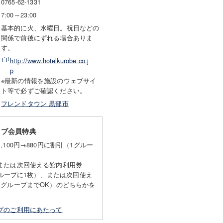
0765-62-1331
7:00～23:00
基本的に火、水曜日。祝日などの
関係で前後にずれる場合ありま
す。
http://www.hotelkurobe.co.j
p
※最新の情報を施設のウェブサイ
ト等で必ずご確認ください。
フレンドタウン 黒部市
ラブ会員特典
,100円→880円に割引（1グルー
または次回使える館内利用券
1グループに1枚）、または次回使え
1グループまでOK）のどちらかを
プのご利用にあたって