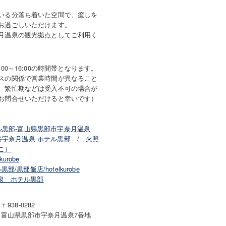
。
いる分落ち着いた空間で、癒しを
お過ごしいただけます。
月温泉の観光拠点としてご利用く
00～16:00の時間帯となります。
スの関係で営業時間が異なること
、繁忙期などは受入不可の場合が
お問合せいただけると幸いです）
ル黒部-富山県黒部市宇奈月温泉
谷宇奈月温泉 ホテル黒部 / 火照
こ）
lkurobe
部/黒部飯店/hotelkurobe
泉 ホテル黒部
〒938-0282
富山県黒部市宇奈月温泉7番地