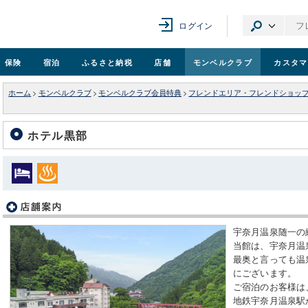
ログイン
保険
宿泊
ふるさと納税
店舗
モンベル
クラブ
カスタマ
ホーム
>
モンベルクラブ
>
モンベルクラブ会員特典
>
フレンドエリア・フレンドショッ
ホテル黒部
宇奈月温泉随一の
当館は、宇奈月温
最奥と言っても温
にございます。
ご宿泊のお客様は
地鉄宇奈月温泉駅