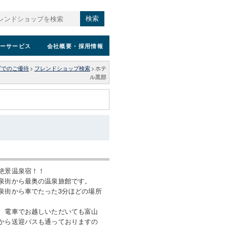
検索
ーサービス
会社概要
・採用情報
プでのご優待
>
フレンドショップ検索
>
ホテ
ル黒部
絶景温泉宿！！
泉街から最奥の温泉旅館です。
泉街から車でたった3分ほどの場所
、電車でお越しいただいても富山
から送迎バスも通っておりますの